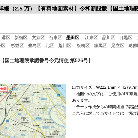
区詳細（2.5 万）【有料地図素材】令和新設版【国土地理
港区
新宿区
文京区
台東区
墨田区
江東区
品川区
目黒区
野区
杉並区
豊島区
北区
荒川区
板橋区
練馬区
足立区
葛飾
【国土地理院承認番号令元情使 第526号】
出力サイズ：W222.1mm × H279.
・地図中の文字は、ご使用のPC環
あります。
・データ作成からの時間経過で表記
これらに対して当サイトでは一切の