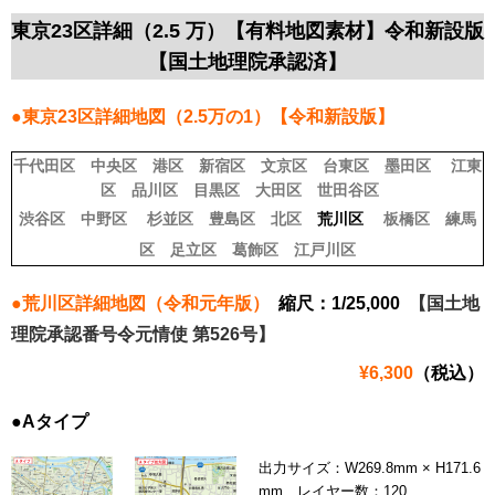
東京23区詳細（2.5 万）【有料地図素材】令和新設版
【国土地理院承認済】
●東京23区詳細地図（2.5万の1）【令和新設版】
千代田区
中央区
港区
新宿区
文京区
台東区
墨田区
江東
区
品川区
目黒区
大田区
世田谷区
渋谷区
中野区
杉並区
豊島区
北区
荒川区
板橋区
練馬
区
足立区
葛飾区
江戸川区
●荒川区詳細地図（令和元年版）
縮尺：1/25,000
【国土地
理院承認番号令元情使 第526号】
¥6,300
（税込）
●Aタイプ
出力サイズ：W269.8mm × H171.6
mm レイヤー数：120