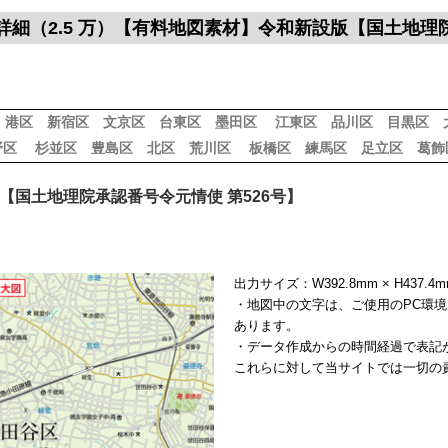
区詳細（2.5 万）【有料地図素材】令和新設版【国土地理
港区
新宿区
文京区
台東区
墨田区
江東区
品川区
目黒区
野区
杉並区
豊島区
北区
荒川区
板橋区
練馬区
足立区
葛飾
【国土地理院承認番号令元情使 第526号】
出力サイズ：W392.8mm × H437.
・地図中の文字は、ご使用のPC環
あります。
・データ作成からの時間経過で表記
これらに対して当サイトでは一切の