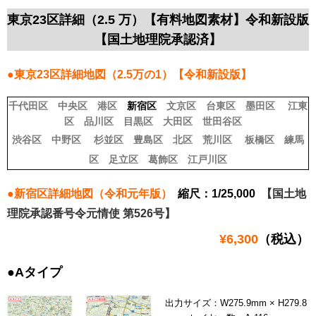
東京23区詳細（2.5 万）【有料地図素材】令和新設版
【国土地理院承認済】
●東京23区詳細地図（2.5万の1）【令和新設版】
千代田区
中央区
港区
新宿区
文京区
台東区
墨田区
江東
区
品川区
目黒区
大田区
世田谷区
渋谷区
中野区
杉並区
豊島区
北区
荒川区
板橋区
練馬
区
足立区
葛飾区
江戸川区
●新宿区詳細地図（令和元年版）
縮尺：1/25,000
【国土地
理院承認番号令元情使 第526号】
¥6,300
（税込）
●Aタイプ
出力サイズ：W275.9mm × H279.8