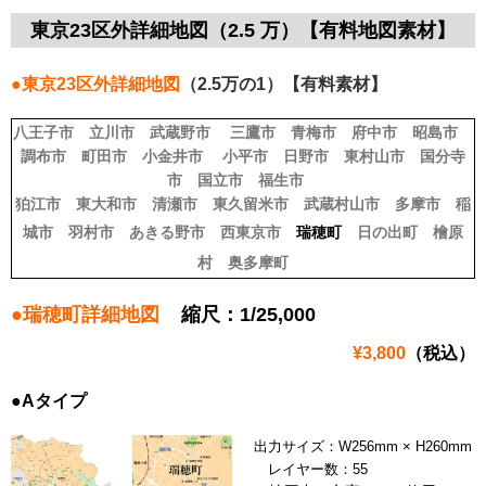
東京23区外詳細地図（2.5 万）【有料地図素材】
●東京23区外詳細地図
（2.5万の1）【有料素材】
八王子市
立川市
武蔵野市
三鷹市
青梅市
府中市
昭島市
調布市
町田市
小金井市
小平市
日野市
東村山市
国分寺
市
国立市
福生市
狛江市
東大和市
清瀬市
東久留米市
武蔵村山市
多摩市
稲
城市
羽村市
あきる野市
西東京市
瑞穂町
日の出町
檜原
村
奥多摩町
●瑞穂町詳細地図
縮尺：1/25,000
¥3,800
（税込）
●Aタイプ
出力サイズ：W256mm × H260mm
レイヤー数：55