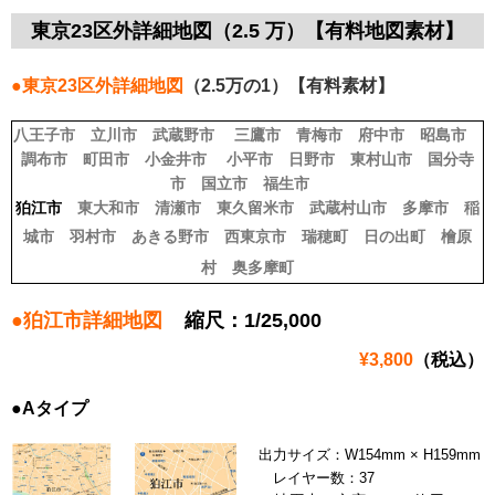
東京23区外詳細地図（2.5 万）【有料地図素材】
●東京23区外詳細地図
（2.5万の1）【有料素材】
八王子市
立川市
武蔵野市
三鷹市
青梅市
府中市
昭島市
調布市
町田市
小金井市
小平市
日野市
東村山市
国分寺
市
国立市
福生市
狛江市
東大和市
清瀬市
東久留米市
武蔵村山市
多摩市
稲
城市
羽村市
あきる野市
西東京市
瑞穂町
日の出町
檜原
村
奥多摩町
●狛江市詳細地図
縮尺：1/25,000
¥3,800
（税込）
●Aタイプ
出力サイズ：W154mm × H159mm
レイヤー数：37