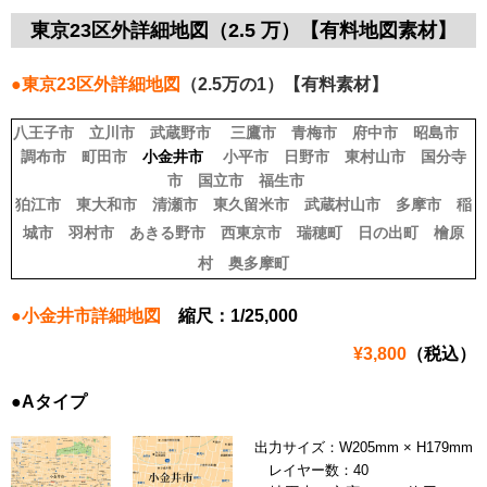
東京23区外詳細地図（2.5 万）【有料地図素材】
●東京23区外詳細地図
（2.5万の1）【有料素材】
八王子市
立川市
武蔵野市
三鷹市
青梅市
府中市
昭島市
調布市
町田市
小金井市
小平市
日野市
東村山市
国分寺
市
国立市
福生市
狛江市
東大和市
清瀬市
東久留米市
武蔵村山市
多摩市
稲
城市
羽村市
あきる野市
西東京市
瑞穂町
日の出町
檜原
村
奥多摩町
●小金井市詳細地図
縮尺：1/25,000
¥3,800
（税込）
●Aタイプ
出力サイズ：W205mm × H179mm
レイヤー数：40