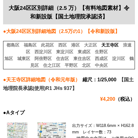
大阪24区区別詳細（2.5 万）【有料地図素材】令
和新設版【国土地理院承認済】
●大阪24区区別詳細地図（2.5万の1）【令和新設版】
都島区
福島区
此花区
西区
港区
大正区
天王寺区
浪速
区
西淀川区
東淀川区
東成区
生野区
旭区
城東区
阿倍野区
住吉区
東住吉区
西成区
淀川区
鶴
見区
住之江区
平野区
北区
中央区
●天王寺区詳細地図（令和元年版）
縮尺：1/25,000
【国土
地理院長承認(使用)R1 JHs 937】
¥4,200
（税込）
●Aタイプ
出力サイズ：W118.6mm × H162.8
mm レイヤー数：73