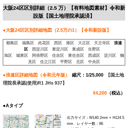
大阪24区区別詳細（2.5 万）【有料地図素材】令和新
設版【国土地理院承認済】
●大阪24区区別詳細地図（2.5万の1）【令和新設版】
都島区
福島区
此花区
西区
港区
大正区
天王寺区
浪速
区
西淀川区
東淀川区
東成区
生野区
旭区
城東区
阿倍野区
住吉区
東住吉区
西成区
淀川区
鶴
見区
住之江区
平野区
北区
中央区
●浪速区詳細地図（令和元年版）
縮尺：1/25,000
【国土地
理院長承認(使用)R1 JHs 937】
¥4,200
（税込）
●Aタイプ
出力サイズ：W140.2mm × H124.5
mm レイヤー数：86