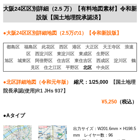
大阪24区区別詳細（2.5 万）【有料地図素材】令和新
設版【国土地理院承認済】
●大阪24区区別詳細地図（2.5万の1）【令和新設版】
都島区
福島区
此花区
西区
港区
大正区
天王寺区
浪速
区
西淀川区
東淀川区
東成区
生野区
旭区
城東区
阿倍野区
住吉区
東住吉区
西成区
淀川区
鶴
見区
住之江区
平野区
北区
中央区
●北区詳細地図（令和元年版）
縮尺：1/25,000
【国土地理
院長承認(使用)R1 JHs 937】
¥5,250
（税込）
●Aタイプ
出力サイズ：W201.6mm × H198.5
mm レイヤー数：96