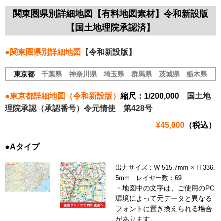
関東圏県別詳細地図【有料地図素材】令和新設版
【国土地理院承認済】
●関東圏県別詳細地図
【令和新設版】
東京都
千葉県
神奈川県
埼玉県
群馬県
茨城県
栃木県
●東京都詳細地図（令和新設版）
縮尺：1/200,000
国土地
理院承認（承認番号）令元情使 第428号
¥45,000
（税込）
●Aタイプ
出力サイズ：W 515.7mm × H 336.
5mm レイヤー数：69
・地図中の文字は、ご使用のPC
環境によって元データと異なる
フォントに置き換えられる場合
があります。