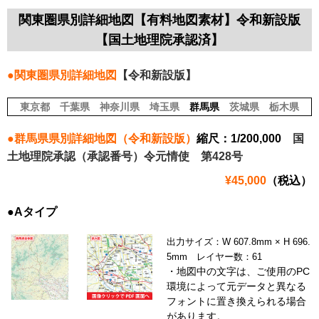
関東圏県別詳細地図【有料地図素材】令和新設版
【国土地理院承認済】
●関東圏県別詳細地図
【令和新設版】
東京都
千葉県
神奈川県
埼玉県
群馬県
茨城県
栃木県
●群馬県県別詳細地図（令和新設版）
縮尺：1/200,000
国
土地理院承認（承認番号）令元情使 第428号
¥45,000
（税込）
●Aタイプ
出力サイズ：W 607.8mm × H 696.
5mm レイヤー数：61
・地図中の文字は、ご使用のPC
環境によって元データと異なる
フォントに置き換えられる場合
があります。