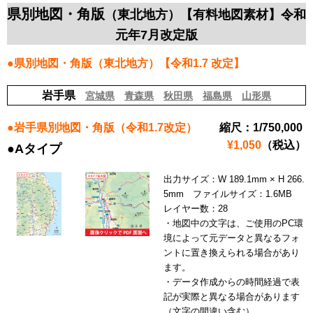
県別地図・角版
（東北地方）【有料地図素材】令和
元年7月改定版
●県別地図・角版（東北地方）【令和1.7 改定】
岩手県
宮城県
青森県
秋田県
福島県
山形県
●岩手県別地図・角版（令和1.7改定）
縮尺：1/750,000
¥1,050
（税込）
●Aタイプ
出力サイズ：W 189.1mm × H 266.
5mm ファイルサイズ：1.6MB
レイヤー数：28
・地図中の文字は、ご使用のPC環
境によって元データと異なるフォ
ントに置き換えられる場合があり
ます。
・データ作成からの時間経過で表
記が実際と異なる場合があります
（文字の間違い含む）