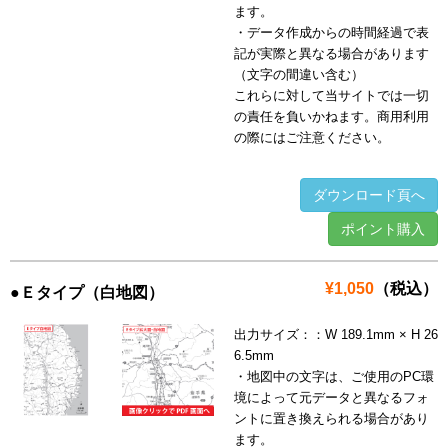
ます。
・データ作成からの時間経過で表
記が実際と異なる場合があります
（文字の間違い含む）
これらに対して当サイトでは一切
の責任を負いかねます。商用利用
の際にはご注意ください。
ダウンロード頁へ
ポイント購入
¥1,050
（税込）
●Ｅタイプ（白地図）
出力サイズ：：W 189.1mm × H 26
6.5mm
・地図中の文字は、ご使用のPC環
境によって元データと異なるフォ
ントに置き換えられる場合があり
ます。