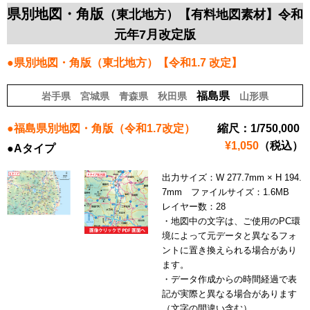
県別地図・角版
（東北地方）【有料地図素材】令和
元年7月改定版
●県別地図・角版（東北地方）【令和1.7 改定】
福島県
岩手県
宮城県
青森県
秋田県
山形県
●福島県別地図・角版（令和1.7改定）
縮尺：1/750,000
¥1,050
（税込）
●Aタイプ
出力サイズ：W 277.7mm × H 194.
7mm ファイルサイズ：1.6MB
レイヤー数：28
・地図中の文字は、ご使用のPC環
境によって元データと異なるフォ
ントに置き換えられる場合があり
ます。
・データ作成からの時間経過で表
記が実際と異なる場合があります
（文字の間違い含む）