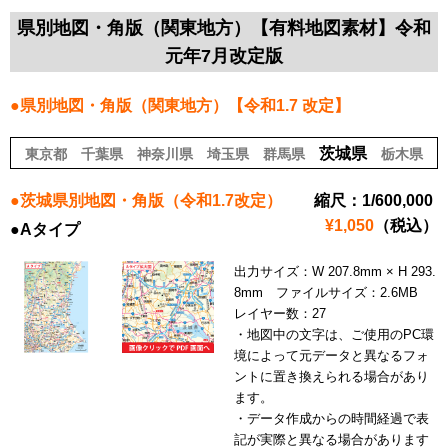
県別地図・角版（関東地方）【有料地図素材】令和
元年7月改定版
●県別地図・角版（関東地方）【令和1.7 改定】
茨城県
東京都
千葉県
神奈川県
埼玉県
群馬県
栃木県
●茨城県別地図・角版（令和1.7改定）
縮尺：1/600,000
¥1,050
（税込）
●Aタイプ
出力サイズ：W 207.8mm × H 293.
8mm ファイルサイズ：2.6MB
レイヤー数：27
・地図中の文字は、ご使用のPC環
境によって元データと異なるフォ
ントに置き換えられる場合があり
ます。
・データ作成からの時間経過で表
記が実際と異なる場合があります