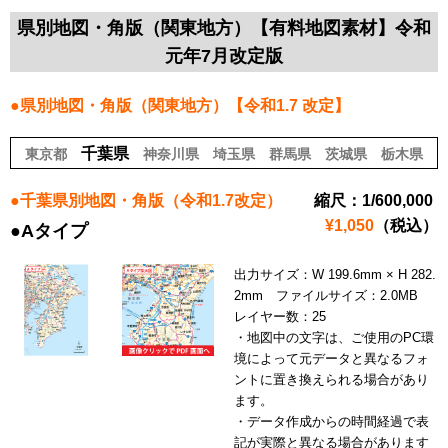
県別地図・角版
（関東地方）【有料地図素材】令和
元年7月改定版
●県別地図・角版（関東地方）【令和1.7 改定】
千葉県
東京都
神奈川県
埼玉県
群馬県
茨城県
栃木県
●千葉県別地図・角版（令和1.7改定）
縮尺：1/600,000
¥1,050
（税込）
●Aタイプ
出力サイズ：W 199.6mm × H 282.
2mm ファイルサイズ：2.0MB
レイヤー数：25
・地図中の文字は、ご使用のPC環
境によって元データと異なるフォ
ントに置き換えられる場合があり
ます。
・データ作成からの時間経過で表
記が実際と異なる場合があります