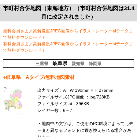
市町村合併地図（東海地方）（市町村合併地図は31.4
月に改定されました）
無料会員さま／高解像度JPEG画像からイラストレーターaiデータま
で無料ダウンロード！
有料会員さま／高解像度JPEG画像からイラストレーターaiデータま
で無料ダウンロード！
岐阜県
三重県
愛知県
静岡県
●
岐阜県
Aタイプ/無料地図素材
出力サイズ：A W 190mm × H 276mm
ファイルサイズJPG画像 ：jpg/728KB
ファイルサイズ ai：396KB
レイヤー数：6～7
・地図中の文字は、ご使用のPC環境によって元デ
ータと異なるフォントに置き換えられる場合があ
ります。