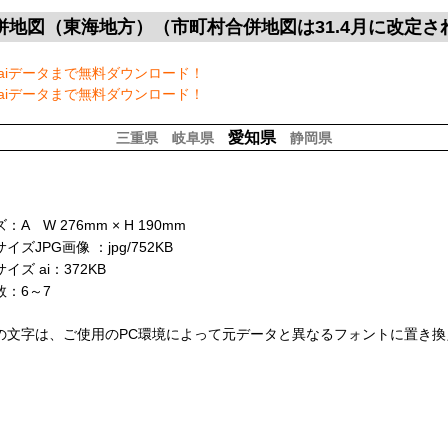
併地図（東海地方）（市町村合併地図は31.4月に改定さ
aiデータまで無料ダウンロード！
aiデータまで無料ダウンロード！
愛知県
三重県
岐阜県
静岡県
A W 276mm × H 190mm
イズJPG画像 ：jpg/752KB
ズ ai：372KB
：6～7
の文字は、ご使用のPC環境によって元データと異なるフォントに置き換