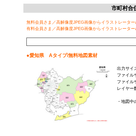
市町村合
無料会員さま／高解像度JPEG画像からイラストレーター
有料会員さま／高解像度JPEG画像からイラストレーター
●
愛知県
Aタイプ/無料地図素材
出力サイズ：
ファイルサ
ファイルサイ
レイヤー数
・地図中