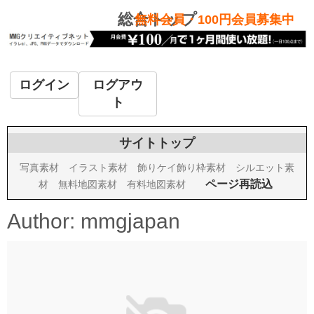
総合トップ
無料会員・100円会員募集中
ログイン
ログアウ
ト
サイトトップ
写真素材
イラスト素材
飾りケイ飾り枠素材
シルエット素
ページ再読込
材
無料地図素材
有料地図素材
Author:
mmgjapan