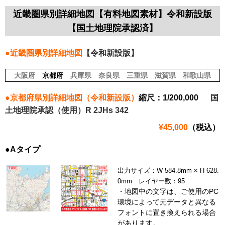
近畿圏県別詳細地図【有料地図素材】令和新設版
【国土地理院承認済】
●近畿圏県別詳細地図
【令和新設版】
大阪府
京都府
兵庫県
奈良県
三重県
滋賀県
和歌山県
●京都府県別詳細地図（令和新設版）
縮尺：1/200,000
国
土地理院承認（使用）R 2JHs 342
¥45,000
（税込）
●Aタイプ
出力サイズ：W 584.8mm × H 628.
0mm レイヤー数：95
・地図中の文字は、ご使用のPC
環境によって元データと異なる
フォントに置き換えられる場合
があります。