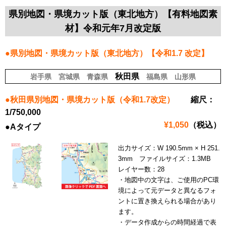
県別地図・県境カット版（東北地方）【有料地図素
材】令和元年7月改定版
●県別地図・県境カット版（東北地方）【令和1.7 改定】
秋田県
岩手県
宮城県
青森県
福島県
山形県
●秋田県別地図・県境カット版（令和1.7改定）
縮尺：
1/750,000
¥1,050
（税込）
●Aタイプ
出力サイズ：W 190.5mm × H 251.
3mm ファイルサイズ：1.3MB
レイヤー数：28
・地図中の文字は、ご使用のPC環
境によって元データと異なるフォ
ントに置き換えられる場合があり
ます。
・データ作成からの時間経過で表