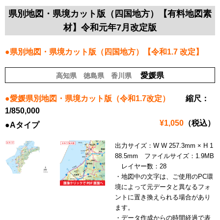
県別地図・県境カット版（四国地方）【有料地図素
材】令和元年7月改定版
●県別地図・県境カット版（四国地方）【令和1.7 改定】
愛媛県
高知県
徳島県
香川県
●愛媛県別地図・県境カット版（令和1.7改定）
縮尺：
1/850,000
¥1,050
（税込）
●Aタイプ
出力サイズ：W W 257.3mm × H 1
88.5mm ファイルサイズ：1.9MB
レイヤー数：28
・地図中の文字は、ご使用のPC環
境によって元データと異なるフォ
ントに置き換えられる場合があり
ます。
・データ作成からの時間経過で表