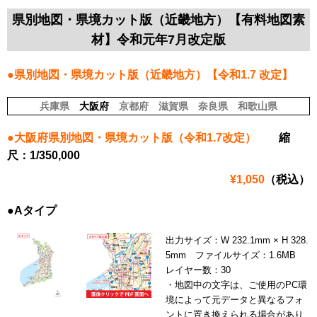
県別地図・県境カット版（近畿地方）【有料地図素
材】令和元年7月改定版
●県別地図・県境カット版（近畿地方）【令和1.7 改定】
兵庫県
大阪府
京都府
滋賀県
奈良県
和歌山県
●大阪府県別地図・県境カット版（令和1.7改定）
縮
尺：1/350,000
¥1,050
（税込）
●Aタイプ
出力サイズ：W 232.1mm × H 328.
5mm ファイルサイズ：1.6MB
レイヤー数：30
・地図中の文字は、ご使用のPC環
境によって元データと異なるフォ
ントに置き換えられる場合があり