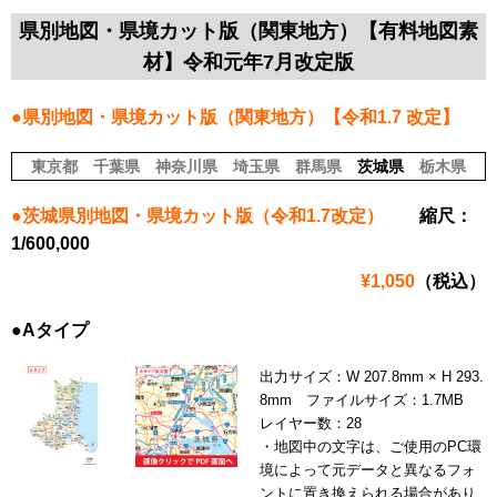
県別地図・県境カット版（関東地方）【有料地図素
材】令和元年7月改定版
●県別地図・県境カット版（関東地方）【令和1.7 改定】
東京都
千葉県
神奈川県
埼玉県
群馬県
茨城県
栃木県
●茨城県別地図・県境カット版（令和1.7改定）
縮尺：
1/600,000
¥1,050
（税込）
●Aタイプ
出力サイズ：W 207.8mm × H 293.
8mm ファイルサイズ：1.7MB
レイヤー数：28
・地図中の文字は、ご使用のPC環
境によって元データと異なるフォ
ントに置き換えられる場合があり