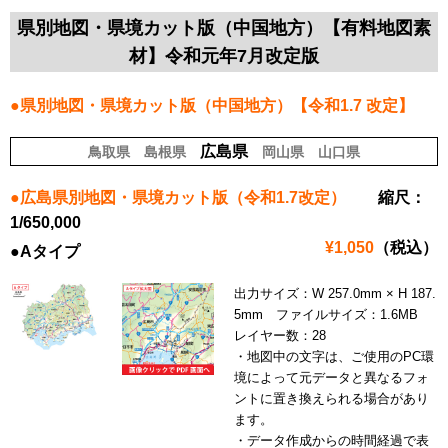
県別地図・県境カット版（中国地方）【有料地図素
材】令和元年7月改定版
●県別地図・県境カット版（中国地方）【令和1.7 改定】
広島県
鳥取県
島根県
岡山県
山口県
●広島県別地図・県境カット版（令和1.7改定）
縮尺：
1/650,000
¥1,050
（税込）
●Aタイプ
出力サイズ：W 257.0mm × H 187.
5mm ファイルサイズ：1.6MB
レイヤー数：28
・地図中の文字は、ご使用のPC環
境によって元データと異なるフォ
ントに置き換えられる場合があり
ます。
・データ作成からの時間経過で表