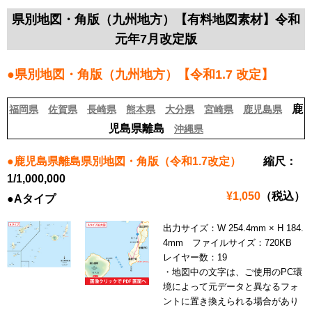
県別地図・角版（九州地方）【有料地図素材】令和
元年7月改定版
●県別地図・角版（九州地方）【令和1.7 改定】
鹿
福岡県
佐賀県
長崎県
熊本県
大分県
宮崎県
鹿児島県
児島県離島
沖縄県
●鹿児島県離島県別地図・角版（令和1.7改定）
縮尺：
1/1,000,000
¥1,050
（税込）
●Aタイプ
出力サイズ：W 254.4mm × H 184.
4mm ファイルサイズ：720KB
レイヤー数：19
・地図中の文字は、ご使用のPC環
境によって元データと異なるフォ
ントに置き換えられる場合があり