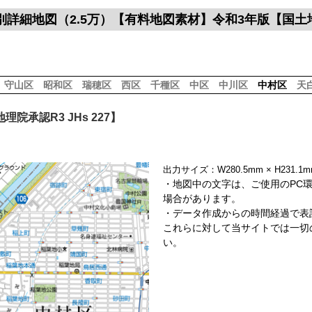
別詳細地図（2.5万）【有料地図素材】令和3年版【国
】
守山区
昭和区
瑞穂区
西区
千種区
中区
中川区
中村区
天
院承認R3 JHs 227】
出力サイズ：W280.5mm × H231
・地図中の文字は、ご使用のPC
場合があります。
・データ作成からの時間経過で表
これらに対して当サイトでは一切
い。