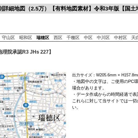
別詳細地図（2.5万）【有料地図素材】令和3年版【国
】
守山区
昭和区
瑞穂区
西区
千種区
中区
中川区
中村区
天
院承認R3 JHs 227】
出力サイズ：W205.6mm × H157
・地図中の文字は、ご使用のPC
場合があります。
・データ作成からの時間経過で表
これらに対して当サイトでは一切
い。