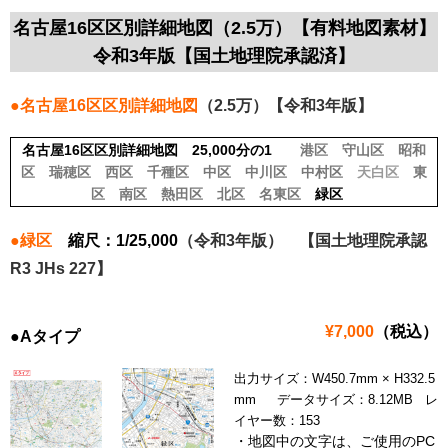
名古屋16区区別詳細地図（2.5万）【有料地図素材】
令和3年版【国土地理院承認済】
●名古屋16区区別詳細地図
（2.5万）【令和3年版】
名古屋16区区別詳細地図 25,000分の1
港区
守山区
昭和
区
瑞穂区
西区
千種区
中区
中川区
中村区
天
白区
東
区
南区
熱田区
北区
名東区
緑区
●緑区
縮尺：1/25,000
（令和3年版） 【国土地理院承認
R3 JHs 227】
¥7,000
（税込）
●Aタイプ
出力サイズ：W450.7mm × H332.5
mm データサイズ：8.12MB レ
イヤー数：153
・地図中の文字は、ご使用のPC