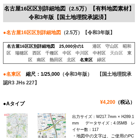
名古屋16区区別詳細地図（2.5万）【有料地図素材】
令和3年版【国土地理院承認済】
●名古屋16区区別詳細地図
（2.5万）【令和3年版】
名古屋16区区別詳細地図 25,000分の1
港区
守山区
昭和
区
瑞穂区
西区
千種区
中区
中川区
中村区
天
白区
東
区
南区
熱田区
北区
名東区
緑区
●名東区
縮尺：1/25,000
（令和3年版） 【国土地理院承
認R3 JHs 227】
¥4,200
（税込）
●Aタイプ
出力サイズ：W217.7mm × H289.1
mm データサイズ：4.05MB レ
イヤー数：117
・地図中の文字は、ご使用のPC