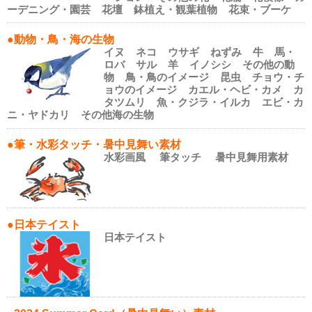
ーデニング・園芸
花壇
鉢植え・観葉植物
花束・ブーケ
●動物・鳥・海の生物
イヌ
ネコ
ウサギ
ねずみ
牛
馬・
ロバ
サル
羊
イノシシ
その他の動
物
鳥・鳥のイメージ
昆虫
チョウ・チ
ョウのイメージ
カエル・ヘビ・カメ
カ
タツムリ
魚・クジラ・イルカ
エビ・カ
ニ・ヤドカリ
その他海の生物
●筆・水彩タッチ・暑中見舞い素材
水彩画風
筆タッチ
暑中見舞用素材
●日本テイスト
日本テイスト