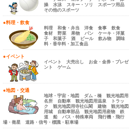
操
水泳
スキー・ソリ
スポーツ用品
その他のスポーツ
●料理・飲食
料理
和食・弁当
洋食
食事
飲食
食材
野菜
果物
パン
ケーキ・洋菓
子
和菓子
酒
ビール
飲み物
調味
料・香辛料・加工食品
●イベント
イベント
大売出し
お金・金券・プレゼ
ント
ゲーム
●地図・交通
地球・宇宙・地図
ダム・橋
観光地図用
名所
自動車
観光地図用温泉
トラッ
ク
観光地図用寺社仏閣
建物
観光地図
用城
自動車部品
観光地図用産物
鉄
道
船
バス・特殊車両
飛行機・飛行
場・衛星
道路・信号・標識・駐車場