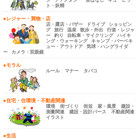
ト・妖精
●レジャー・買物・店
店・露店・バザー
ドライブ
ショッピン
グ
旅行
温泉
散歩・外出
行楽・レジャ
ー
釣り
自転車・サイクリング
ハイキ
ング・ウォーキング
キャンプ・バーベキ
ュー・アウトドア
気球・ハングライダ
ー
カメラ・双眼鏡
●モラル
ルール
マナー
タバコ
●住宅・住環境・不動産関連
環境
街づくり
街並
家・風景
建設・
測量関連
建設・設計パース
不動産関連
イラスト
●生活