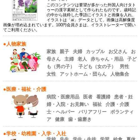
このコンテンツは要望が多かった外国人向けタト
ゥーの漢字素材として作られたものです。歳時記
の中から抜粋した季語にイラストと画像を入れ、
イラストは「ai」データとして、画像は高解像度
画像が埋め込まれています。100円会員さまは、イラストレーターで開い
てご利用ください。
●人物家族
家族
親子
夫婦
カップル
お父さん
お
母さん
主婦
老人
赤ちゃん・用品
子ど
も（男の子）
子ども（女の子）
男性
女性
アットホーム・団らん
人物集合
●医療・福祉・介護
病院・医療用品
医者
看護婦
患者・妊
婦・入院・お見舞い
福祉
介護・介護
士・ヘルパー
バリアフリー
ボランティ
ア
健康
歯・歯磨き
●学校・幼稚園・入学・入社
学校
先生
学生・生徒
学習
給食
夏休