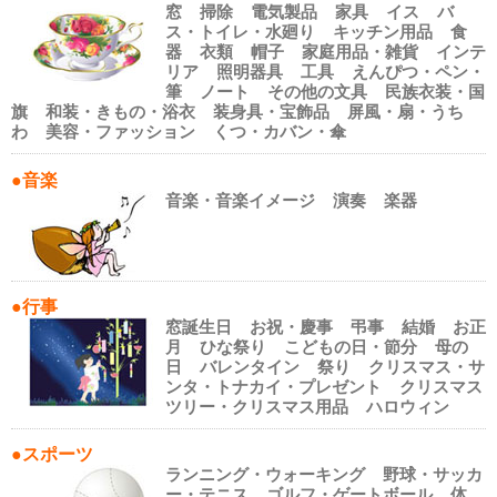
窓
掃除
電気製品
家具
イス
バ
ス・トイレ・水廻り
キッチン用品
食
器
衣類
帽子
家庭用品・雑貨
インテ
リア
照明器具
工具
えんぴつ・ペン・
筆
ノート
その他の文具
民族衣装・国
旗
和装・きもの・浴衣
装身具・宝飾品
屏風・扇・うち
わ
美容・ファッション
くつ・カバン・傘
●音楽
音楽・音楽イメージ
演奏
楽器
●行事
窓誕生日
お祝・慶事
弔事
結婚
お正
月
ひな祭り
こどもの日・節分
母の
日
バレンタイン
祭り
クリスマス・サ
ンタ・トナカイ・プレゼント
クリスマス
ツリー・クリスマス用品
ハロウィン
●スポーツ
ランニング・ウォーキング
野球・サッカ
ー・テニス
ゴルフ・ゲートボール
体