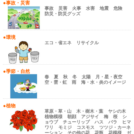
●事故・災害
事故
災害
火事
水害
地震
危険
防災・防災グッズ
●環境
エコ・省エネ
リサイクル
●季節・自然
春
夏
秋
冬
太陽
月・星・夜空
空・雲・虹
雨
海・水・炎のイメージ
●植物
草原・草・山
木・樹木・葉
ヤシの木
植物模様
朝顔
アジサイ
梅
桜
シ
ョウブ
チューリップ
ハス
バラ
ヒマ
ワリ
モミジ
コスモス
ツツジ・カーネ
ーション
その他の花
花瓶
花模様
ガ