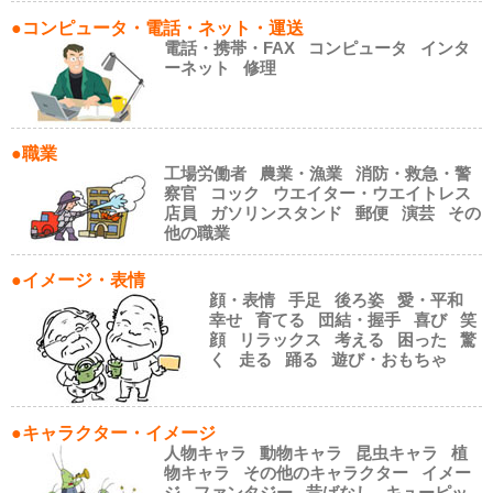
●コンピュータ・電話・ネット・運送
電話・携帯・FAX
コンピュータ
インタ
ーネット
修理
●職業
工場労働者
農業・漁業
消防・救急・警
察官
コック
ウエイター・ウエイトレス
店員
ガソリンスタンド
郵便
演芸
その
他の職業
●イメージ・表情
顔・表情
手足
後ろ姿
愛・平和
幸せ
育てる
団結・握手
喜び
笑
顔
リラックス
考える
困った
驚
く
走る
踊る
遊び・おもちゃ
●キャラクター・イメージ
人物キャラ
動物キャラ
昆虫キャラ
植
物キャラ
その他のキャラクター
イメー
ジ
ファンタジー
昔ばなし
キューピッ