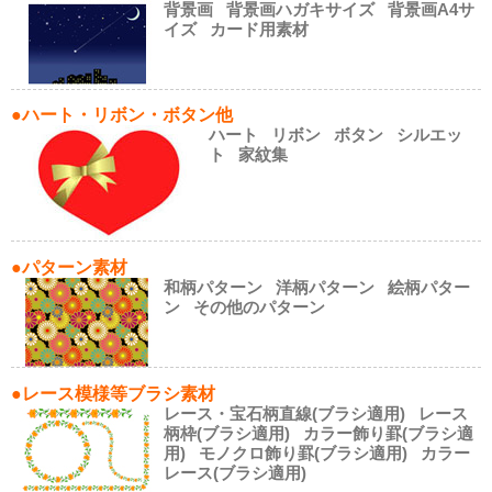
背景画
背景画ハガキサイズ
背景画A4サ
イズ
カード用素材
●ハート・リボン・ボタン他
ハート
リボン
ボタン
シルエッ
ト
家紋集
●パターン素材
和柄パターン
洋柄パターン
絵柄パター
ン
その他のパターン
●レース模様等ブラシ素材
レース・宝石柄直線(ブラシ適用)
レース
柄枠(ブラシ適用)
カラー飾り罫(ブラシ適
用)
モノクロ飾り罫(ブラシ適用)
カラー
レース(ブラシ適用)