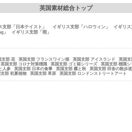
英国素材総合トップ
ス支部「日本テイスト」
イギリス支部「ハロウィン」
イギリ
ing」
イギリス支部「雨」
国支部 花
英国支部 フランスワイン畑
英国支部 アイスランド
英国支
英国支部 コロナ対策標識
英国支部 ゴミ箱シリーズ
英国支部 標識シ
と人参
英国支部 日本の食事
英国支部 霧と秋
英国支部 田舎の散歩道
支部 初夏植物
英国支部 草原
英国支部 ロンドンストリートアート