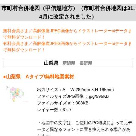
市町村合併地図（甲信越地方）（市町村合併地図は31.
4月に改定されました）
無料会員さま／高解像度JPEG画像からイラストレーターaiデータま
で無料ダウンロード！
有料会員さま／高解像度JPEG画像からイラストレーターaiデータま
で無料ダウンロード！
山梨県
新潟県
長野県
●
山梨県
Aタイプ/無料地図素材
出力サイズ：A W 282mm × H 195mm
ファイルサイズJPG画像 ：jpg/596KB
ファイルサイズ ai：308KB
レイヤー数：6～7
・地図中の文字は、ご使用のPC環境によって元デ
ータと異なるフォントに置き換えられる場合があ
ります。