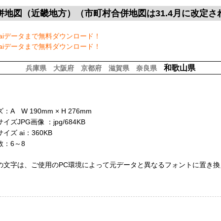
併地図（近畿地方）（市町村合併地図は31.4月に改定さ
aiデータまで無料ダウンロード！
aiデータまで無料ダウンロード！
和歌山県
兵庫県
大阪府
京都府
滋賀県
奈良県
A W 190mm × H 276mm
イズJPG画像 ：jpg/684KB
ズ ai：360KB
：6～8
の文字は、ご使用のPC環境によって元データと異なるフォントに置き換