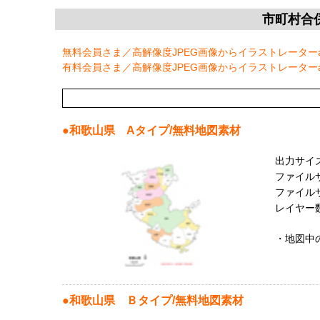
市町村合
無料会員さま／高解像度JPEG画像からイラストレーター
有料会員さま／高解像度JPEG画像からイラストレーター
●和歌山
県
Aタイプ/無料地図素材
出力サイズ：
ファイルサ
ファイルサイ
レイヤー数
・地図中
●和歌山
県
Ｂタイプ/無料地図素材